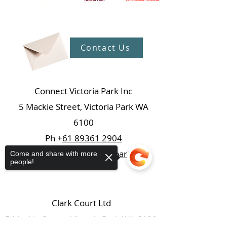
Contact Us
Connect Victoria Park Inc
5 Mackie Street, Victoria Park WA
6100
Ph +
61 89361 2904
admin@connectvictoriapark.org
Come and share with more
people!
Clark Court Ltd
5 Mackie Street, Victoria Park WA 6100